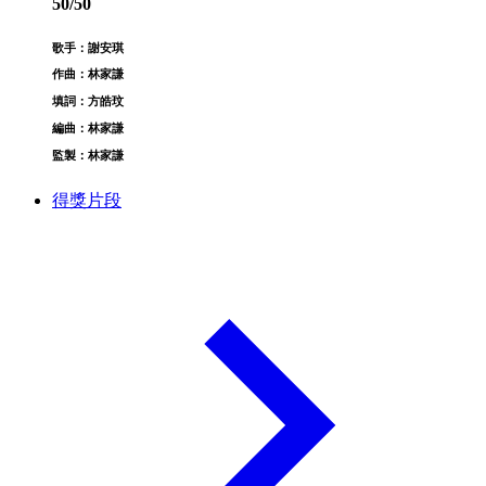
50/50
歌手：謝安琪
作曲：林家謙
填詞：方皓玟
編曲：林家謙
監製：林家謙
得獎片段