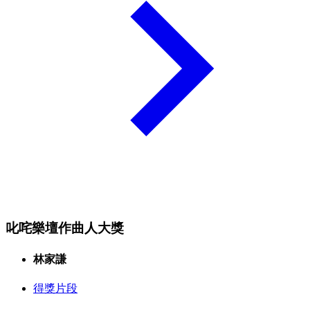
叱咤樂壇作曲人大獎
林家謙
得獎片段