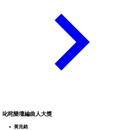
叱咤樂壇編曲人大獎
黃兆銘