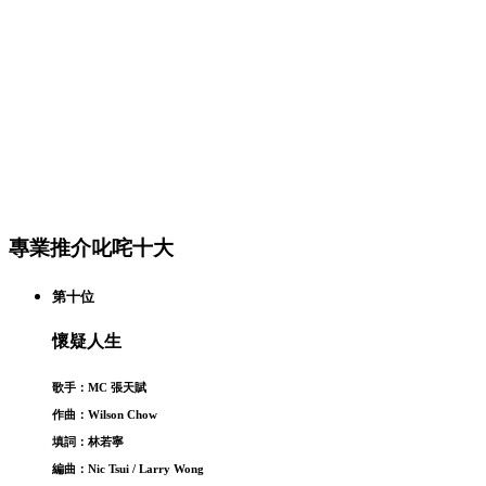
專業推介叱咤十大
第十位
懷疑人生
歌手：MC 張天賦
作曲：Wilson Chow
填詞：林若寧
編曲：Nic Tsui / Larry Wong