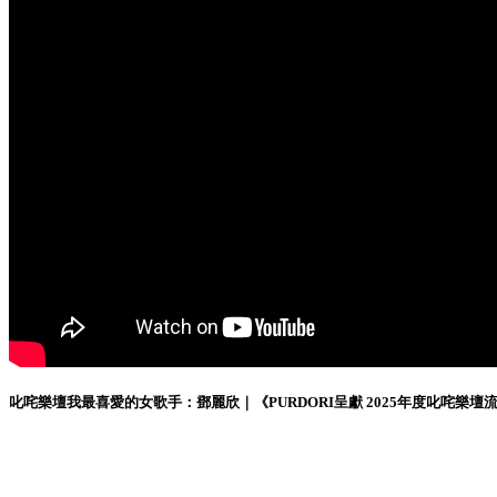
叱咤樂壇我最喜愛的女歌手：鄧麗欣｜《PURDORI呈獻 2025年度叱咤樂壇