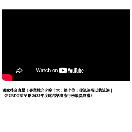
獨家後台直擊！專業推介叱咤十大：第七位：你流淚所以我流淚｜
《PURDORI呈獻 2025年度叱咤樂壇流行榜頒獎典禮》