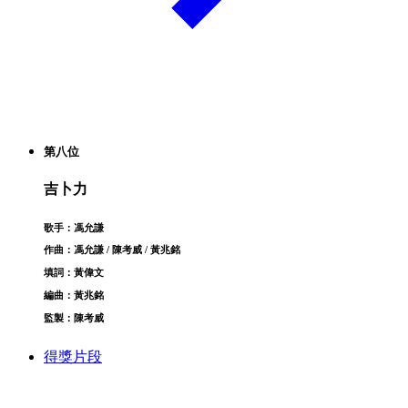
第八位
吉卜力
歌手：馮允謙
作曲：馮允謙 / 陳考威 / 黃兆銘
填詞：黃偉文
編曲：黃兆銘
監製：陳考威
得獎片段