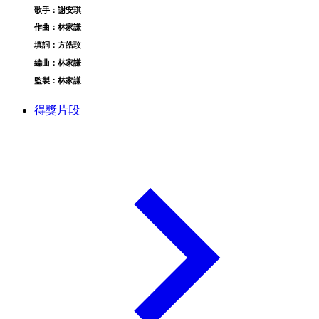
歌手：謝安琪
作曲：林家謙
填詞：方皓玟
編曲：林家謙
監製：林家謙
得獎片段