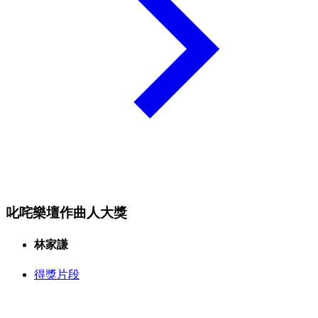
叱咤樂壇作曲人大獎
林家謙
得獎片段