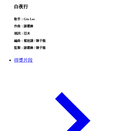
白夜行
歌手：Gin Lee
作曲：謝霆鋒
填詞：亞木
編曲：翟恕謙 / 陳子龍
監製：謝霆鋒 / 陳子龍
得獎片段