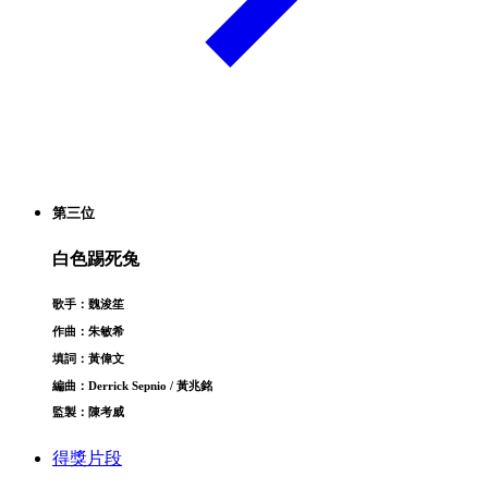
第三位
白色踢死兔
歌手：魏浚笙
作曲：朱敏希
填詞：黃偉文
編曲：Derrick Sepnio / 黃兆銘
監製：陳考威
得獎片段