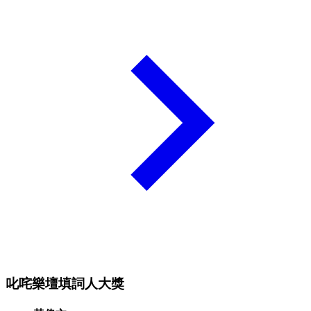
叱咤樂壇填詞人大獎