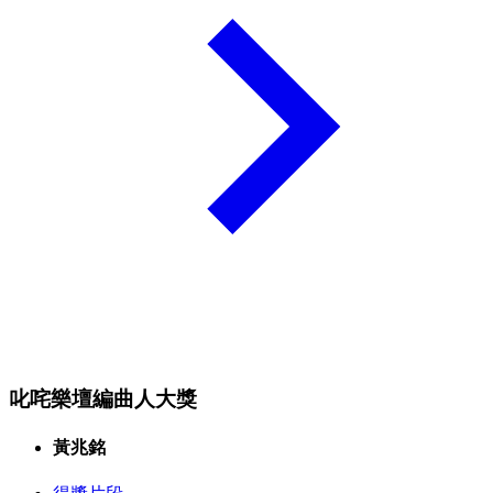
叱咤樂壇編曲人大獎
黃兆銘